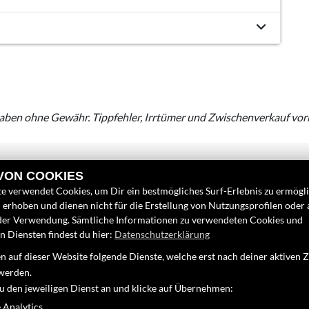
aben ohne Gewähr. Tippfehler, Irrtümer und Zwischenverkauf vor
 VON COOKIES
e verwendet Cookies, um Dir ein bestmögliches Surf-Erlebnis zu ermögl
erhoben und dienen nicht für die Erstellung von Nutzungsprofilen oder
der Verwendung. Sämtliche Informationen zu verwendeten Cookies und
 Diensten findest du hier:
Datenschutzerklärung
LINKS
FINDEN SIE
 auf dieser Website folgende Dienste, welche erst nach deiner aktiven
Unternehmen
Facebook
werden.
Neufahrzeuge
zu den jeweiligen Dienst an und klicke auf Übernehmen:
Instagram
Gebrauchtfahrzeuge
 Analytics