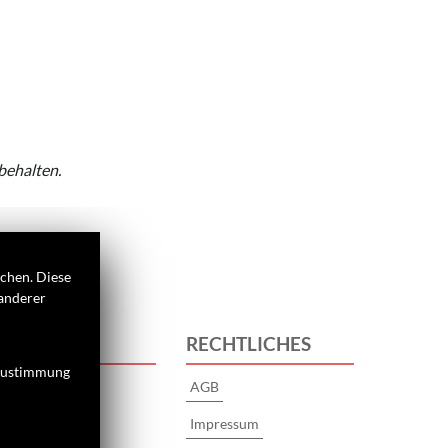
behalten.
ichen. Diese
 anderer
 UNS
RECHTLICHES
 Zustimmung
AGB
Impressum