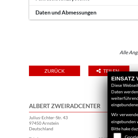
Daten und Abmessungen
Alle Ang
ZURÜCK
TEILEN
EINSATZ
Diese Webseit
Daten werden 
weiterführen
eingebundenen
ALBERT ZWEIRADCENTER
Wir verwenden
Julius-Echter-Str. 43
eingebunden 
97450 Arnstein
Deutschland
Bitte hake da
Google