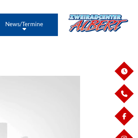
News/Termine
ÖF
KO
FA